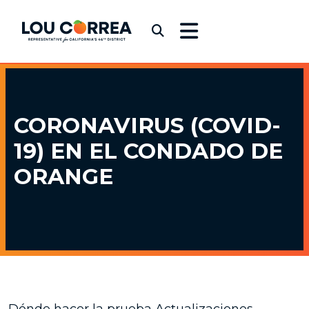
Skip to content
Congressman Lou Correa
Submit Search
CORONAVIRUS (COVID-
19)
EN EL CONDADO DE
ORANGE